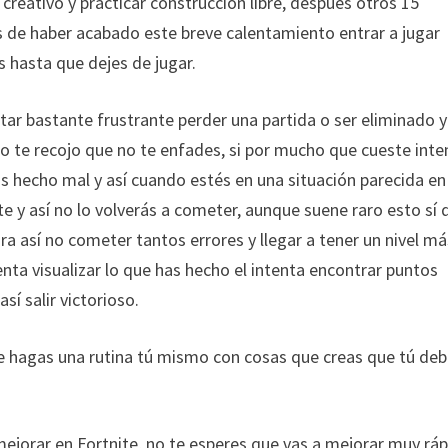
creativo y practicar construcción libre, después otros 15
 de haber acabado este breve calentamiento entrar a jugar
 hasta que dejes de jugar.
tar bastante frustrante perder una partida o ser eliminado y
lo te recojo que no te enfades, si por mucho que cueste inte
has hecho mal y así cuando estés en una situación parecida en
e y así no lo volverás a cometer, aunque suene raro esto sí 
ra así no cometer tantos errores y llegar a tener un nivel má
enta visualizar lo que has hecho el intenta encontrar puntos
sí salir victorioso.
te hagas una rutina tú mismo con cosas que creas que tú de
 mejorar en Fortnite, no te esperes que vas a mejorar muy rá