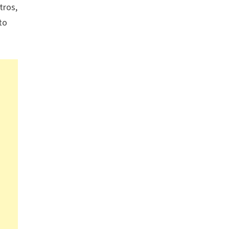
tros,
to