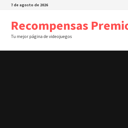
Saltar
7 de agosto de 2026
al
contenido
Recompensas Premi
Tu mejor página de videojuegos