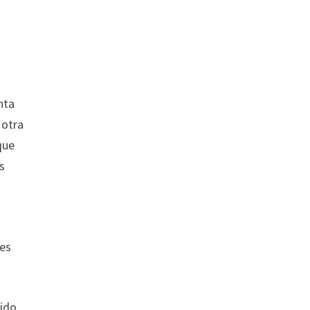
nta
 otra
que
s
bes
pido