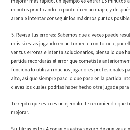
mejorar más rápido, un ejemplo es entrar 15 minutos a 
minutos practicando tu puntería en un mapa, y después
arena e intentar conseguir los máximos puntos posibles
5. Revisa tus errores: Sabemos que a veces puede resul
más si estas jugando en un torneo en un torneo, por el
ver tus errores e intenta solucionarlos, piensa lo que 
partida recordarás el error que cometiste anteriorment
funciona lo utilizan muchos jugadores profesionales pa
alto, así que siempre pase lo que pase en la partida int
claves los cuales podrías haber hecho otra jugada para a
Te repito que esto es un ejemplo, te recomiendo que 
mejorar.
Si utilizas estos 4 consejos estoy seguro de que vas a