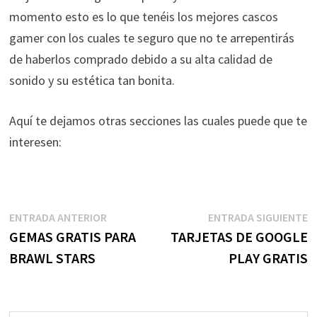
momento esto es lo que tenéis los mejores cascos
gamer con los cuales te seguro que no te arrepentirás
de haberlos comprado debido a su alta calidad de
sonido y su estética tan bonita.
Aquí te dejamos otras secciones las cuales puede que te
interesen:
Navegación
Entrada
E
ENTRADA ANTERIOR
ENTRADA SIGUIENTE
anterior:
s
GEMAS GRATIS PARA
TARJETAS DE GOOGLE
de
BRAWL STARS
PLAY GRATIS
entradas